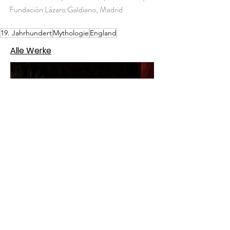
Fundación Lázaro Galdiano, Madrid
19. Jahrhundert
Mythologie
England
Alle Werke
Jan Matejko – Stańczyk