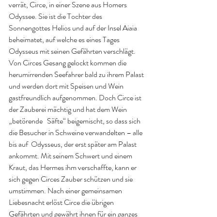
verrät, Circe, in einer Szene aus Homers 
Odyssee. Sie ist die Tochter des 
Sonnengottes Helios und auf der Insel Aiaia 
beheimatet, auf welche es eines Tages 
Odysseus mit seinen Gefährten verschlägt. 
Von Circes Gesang gelockt kommen die 
herumirrenden Seefahrer bald zu ihrem Palast 
und werden dort mit Speisen und Wein 
gastfreundlich aufgenommen. Doch Circe ist 
der Zauberei mächtig und hat dem Wein 
„betörende   Säfte“ beigemischt, so dass sich   
die Besucher in Schweine verwandelten – alle 
bis auf  Odysseus, der erst später am Palast 
ankommt. Mit seinem Schwert und einem 
Kraut, das Hermes ihm verschaffte, kann er 
sich gegen Circes Zauber schützen und sie 
umstimmen. Nach einer gemeinsamen 
Liebesnacht erlöst Circe die übrigen 
Gefährten und gewährt ihnen für ein ganzes 