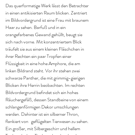
Das querformatige Werk lässt den Betrachter 
in einen antikisierten Raum blicken. Zentriert 
im Bildvordergrund ist eine Frau mit braunem 
Haar zu sehen. Barfuß und in ein 
orangefarbenes Gewand gehüllt, beugt sie 
sich nach vorne. Mit konzentriertem Blick 
träufelt sie aus einem kleinen Fläschchen in 
ihrer Rechten ein paar Tropfen einer 
Flüssigkeit in eine hohe Amphore, die am 
linken Bildrand steht. Vor ihr stehen zwei 
schwarze Panther, die mit grimmig-gierigen 
Blicken ihre Herrin beobachten. Im rechten 
Bildvordergrund befindet sich ein hohes 
Räuchergefäß, dessen Standbeine von einem 
schlangenförmigen Dekor umschlungen 
werden. Dahinter ist ein silberner Thron, 
flankiert von   geflügelten Tierwesen zu sehen. 
Ein großer, mit Silbergeschirr und hellem 