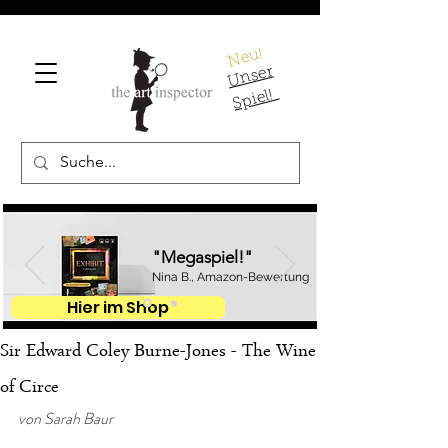
Neu!
U
ns
er
S
pi
el!
"Megaspiel!"
Nina B., Amazon-Bewertung
Hier im Shop
Sir Edward Coley Burne-Jones - The Wine
of Circe
von Sarah Baur