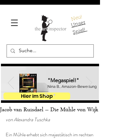
Neu!
U
ns
er
S
pi
el!
"Megaspiel!"
Nina B., Amazon-Bewertung
Hier im Shop
Jacob van Ruisdael – Die Mühle von Wijk
von Alexandra Tuschka
Ein Mühle erhebt sich majestätisch im rechten 