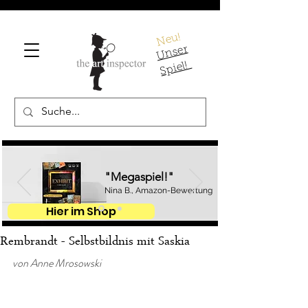
Neu!
U
ns
er
S
pi
el!
"Megaspiel!"
Nina B., Amazon-Bewertung
Hier im Shop
Rembrandt - Selbstbildnis mit Saskia
von Anne Mrosowski