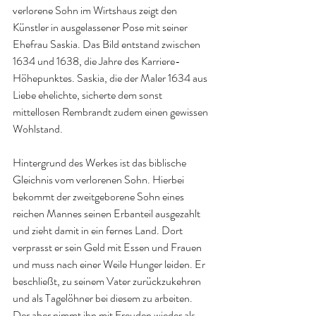
verlorene Sohn im Wirtshaus zeigt den 
Künstler in ausgelassener Pose mit seiner 
Ehefrau Saskia. Das Bild entstand zwischen 
1634 und 1638, die Jahre des Karriere-
Höhepunktes. Saskia, die der Maler 1634 aus 
Liebe ehelichte, sicherte dem sonst 
mittellosen Rembrandt zudem einen gewissen 
Wohlstand.​
Hintergrund des Werkes ist das biblische 
Gleichnis vom verlorenen Sohn. Hierbei 
bekommt der zweitgeborene Sohn eines 
reichen Mannes seinen Erbanteil ausgezahlt 
und zieht damit in ein fernes Land. Dort 
verprasst er sein Geld mit Essen und Frauen 
und muss nach einer Weile Hunger leiden. Er 
beschließt, zu seinem Vater zurückzukehren 
und als Tagelöhner bei diesem zu arbeiten. 
Der aber nimmt ihn mit Freuden wieder als 