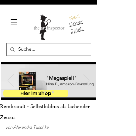
Neu!
U
ns
er
S
pi
el!
"Megaspiel!"
Nina B., Amazon-Bewertung
Hier im Shop
Rembrandt - Selbstbildnis als lachender
Zeuxis
von Alexandra Tuschka