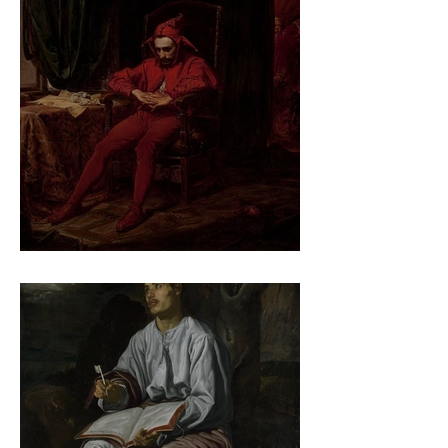
Jan Matejko – Stańczyk