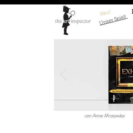
Neu!
Unser Spiel!
Raffael - Die S
von Anne Mrosowksi