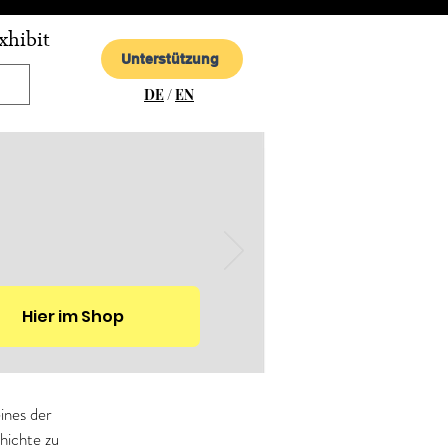
xhibit
Unterstützung
DE
/
EN
Hier im Shop
ines der 
hichte zu 