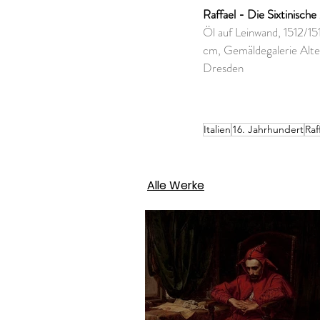
Raffael - Die Sixtinisch
Öl auf Leinwand, 1512/15
cm, Gemäldegalerie Alte 
Dresden
Italien
16. Jahrhundert
Raf
Alle Werke