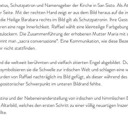
ixtus, Schutzpatron und Namensgeber der Kirche in San Sisto. Als Att
r Seite. Mit der rechten Hand zeigt er aus dem Bild heraus auf die in
 Heilige Barabara rechts im Bild gilt als Schutzpatronin. Ihre Geste
ren eine rege Innerlichkeit. Raffael wählt eine kleinteilige Farbgebun
fzulockern. Die Zusammenführung der erhobenen Mutter Maria mit
nennt man „sacra conversazione“. Eine Kommunikation, wie diese Bez
r nicht stattfinden.
d die weltweit berühmten und vielfach zitierten Engel abgebildet. Dur
symbolisieren sie die Schwelle zur irdischen Welt und schlagen eine
rden von Raffael nachträglich ins Bild gefügt, als dieser während des
positorischer Schwerpunkt im unteren Bildrand fehlte.
ixtina und der Nebeneinanderstellung von irdischen und himmlischen 
 Altarbild, welches den ersten Schritt zu einer völlig neuartigen Insze
lte.