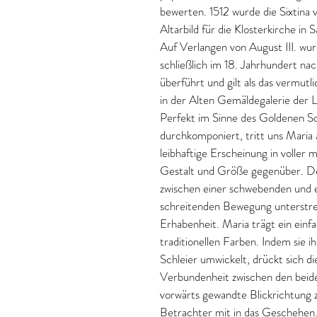
bewerten. 1512 wurde die Sixtina v
Altarbild für die Klosterkirche in 
Auf Verlangen von August III. wu
schließlich im 18. Jahrhundert na
überführt und gilt als das vermutl
in der Alten Gemäldegalerie der 
Perfekt im Sinne des Goldenen Sc
durchkomponiert, tritt uns Maria a
leibhaftige Erscheinung in voller 
Gestalt und Größe gegenüber. D
zwischen einer schwebenden und e
schreitenden Bewegung unterstrei
Erhabenheit. Maria trägt ein einf
traditionellen Farben. Indem sie i
Schleier umwickelt, drückt sich di
Verbundenheit zwischen den beide
vorwärts gewandte Blickrichtung 
Betrachter mit in das Geschehen. 