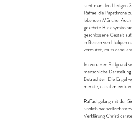
sieht man den Heiligen S
Raffael die Papstkrone zu
lebenden Mönche. Auch die
gekehrte Blick symbolisie
geschlossene Gestalt au
in Beisein von Heiligen 
vermutet, muss dabei abe
Im vorderen Bildgrund sin
menschliche Darstellung 
Betrachter. Die Engel wu
merkte, dass ihm ein kom
Raffael gelang mit der S
sinnlich nachvollziehbares
Verklärung Christi darstel