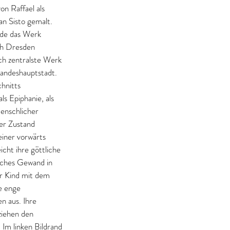
on Raffael als 
San Sisto gemalt. 
rde das Werk 
ch Dresden 
ich zentralste Werk 
Landeshauptstadt. 
hnitts 
ls Epiphanie, als 
menschlicher 
er Zustand 
iner vorwärts 
cht ihre göttliche 
aches Gewand in 
hr Kind mit dem 
e enge 
n aus. Ihre 
ziehen den 
Im linken Bildrand 