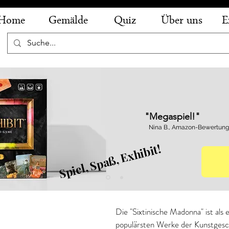
Home
Gemälde
Quiz
Über uns
E
"Megaspiel!"
Nina B., Amazon-Bewertung
Spiel, Spaß, Exhibit!
ixtinische Madonna
Die "Sixtinische Madonna" ist als e
populärsten Werke der Kunstgesc