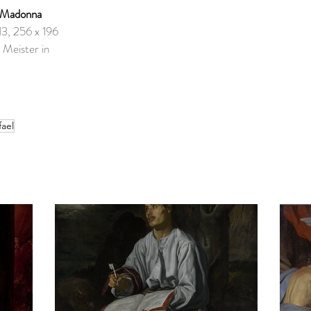
e Madonna
13, 256 x 196 
Meister in 
fael