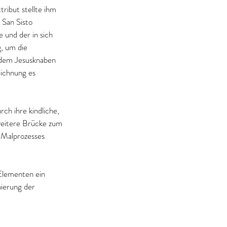
ribut stellte ihm 
 San Sisto 
 und der in sich 
g, um die 
 dem Jesusknaben 
eichnung es 
ch ihre kindliche, 
 weitere Brücke zum 
 Malprozesses 
Elementen ein 
nierung der 