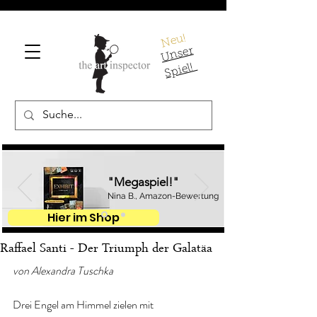
Neu!
U
ns
er
S
pi
el!
"Megaspiel!"
Nina B., Amazon-Bewertung
Hier im Shop
Raffael Santi - Der Triumph der Galatäa
von Alexandra Tuschka
Drei Engel am Himmel zielen mit 