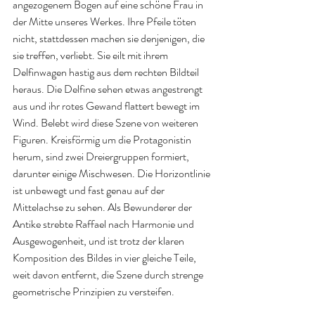
angezogenem Bogen auf eine schöne Frau in 
der Mitte unseres Werkes. Ihre Pfeile töten 
nicht, stattdessen machen sie denjenigen, die 
sie treffen, verliebt. Sie eilt mit ihrem 
Delfinwagen hastig aus dem rechten Bildteil 
heraus. Die Delfine sehen etwas angestrengt 
aus und ihr rotes Gewand flattert bewegt im 
Wind. Belebt wird diese Szene von weiteren 
Figuren. Kreisförmig um die Protagonistin 
herum, sind zwei Dreiergruppen formiert, 
darunter einige Mischwesen. Die Horizontlinie 
ist unbewegt und fast genau auf der 
Mittelachse zu sehen. Als Bewunderer der 
Antike strebte Raffael nach Harmonie und 
Ausgewogenheit, und ist trotz der klaren 
Komposition des Bildes in vier gleiche Teile, 
weit davon entfernt, die Szene durch strenge 
geometrische Prinzipien zu versteifen.