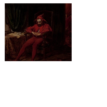
Jan Matejko – Stańczyk