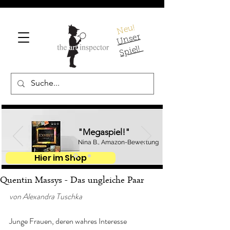
Neu!
U
ns
er
S
pi
el!
"Megaspiel!"
Nina B., Amazon-Bewertung
Hier im Shop
Quentin Massys - Das ungleiche Paar
von Alexandra Tuschka
Junge Frauen, deren wahres Interesse 