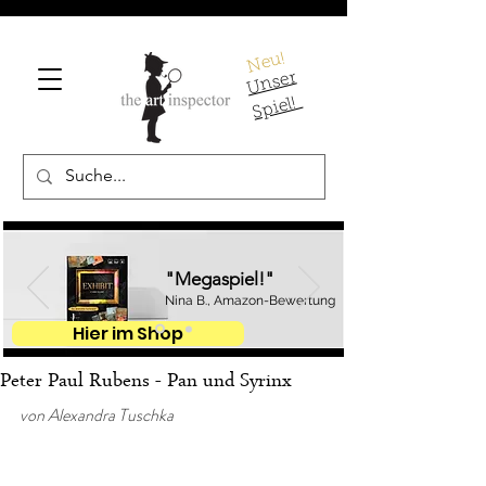
Neu!
U
ns
er
S
pi
el!
"Megaspiel!"
Nina B., Amazon-Bewertung
Hier im Shop
Peter Paul Rubens - Pan und Syrinx
von Alexandra Tuschka