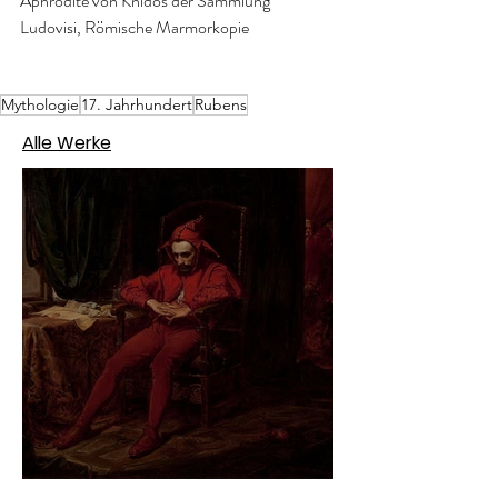
Aphrodite von Knidos der Sammlung 
Ludovisi, Römische Marmorkopie 
Mythologie
17. Jahrhundert
Rubens
Alle Werke
Jan Matejko – Stańczyk