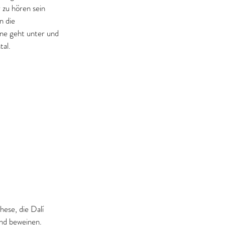
 zu hören sein 
n die 
nne geht unter und 
tal.
ese, die Dalí 
und beweinen. 