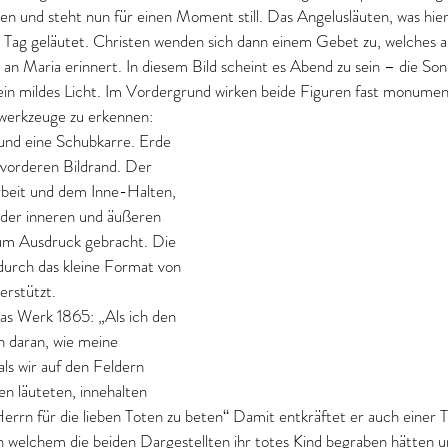
en und steht nun für einen Moment still. Das Angelusläuten, was hier
 Tag geläutet. Christen wenden sich dann einem Gebet zu, welches a
an Maria erinnert. In diesem Bild scheint es Abend zu sein – die So
 ein mildes Licht. Im Vordergrund wirken beide Figuren fast monumen
swerkzeuge zu erkennen: 
und eine Schubkarre. Erde 
 vorderen Bildrand. Der 
rbeit und dem Inne-Halten, 
 der inneren und äußeren 
zum Ausdruck gebracht. Die 
 durch das kleine Format von 
erstützt.
das Werk 1865: „Als ich den 
h daran, wie meine 
ls wir auf den Feldern 
en läuteten, innehalten 
errn für die lieben Toten zu beten“ Damit entkräftet er auch einer Th
ch welchem die beiden Dargestellten ihr totes Kind begraben hätten 