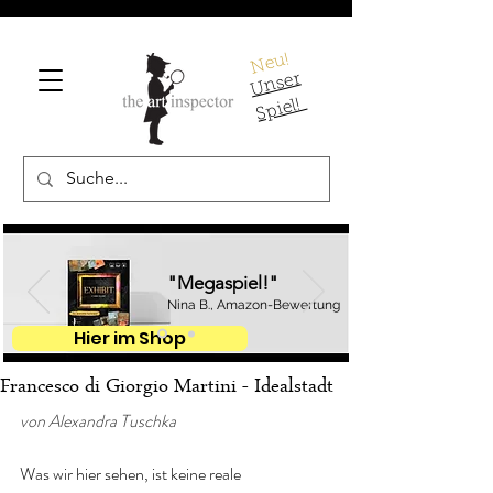
Neu!
U
ns
er
S
pi
el!
"Megaspiel!"
Nina B., Amazon-Bewertung
Hier im Shop
Francesco di Giorgio Martini - Idealstadt
von Alexandra Tuschka
Was wir hier sehen, ist keine reale 