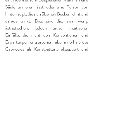
Säule urinieren lässt oder eine Person von 
hinten zeigt, die sich über ein Becken lehnt und 
daraus trinkt. Dies sind die, zwar wenig 
ästhetischen, jedoch umso kreativeren 
Einfälle, die nicht den Konventionen und 
Erwartungen entsprechen, aber innerhalb des 
Capriccios als Kunstgattung akzeptiert und 
vom Künstler zugelassen werden können. 
Marco Ricci, Sebastiano Ricci (Figuren) - 
Ruinencapriccio 
Öl auf Leinwand, 1725-1730, 49 x 64 cm, 
Getty Museum, Los Angeles.
Marco Ricci - K
lassische Landschaft mit 
Ruinen
Öl auf Leinwand, 1725, 49 x 64 cm, National 
Gallery of Canada, Ottawa