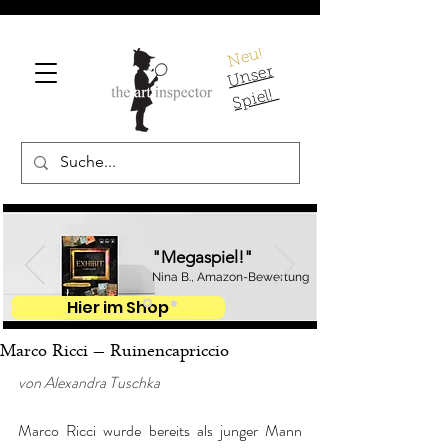
Neu!
U
ns
er
S
pi
el!
"Megaspiel!"
Nina B., Amazon-Bewertung
Hier im Shop
Marco Ricci – Ruinencapriccio
von Alexandra Tuschka
Marco Ricci wurde bereits als junger Mann 