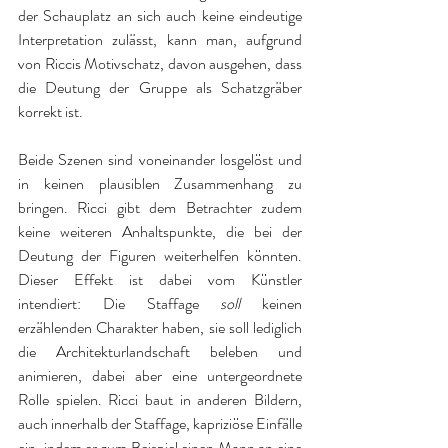
der Schauplatz an sich auch keine eindeutige 
Interpretation zulässt, kann man, aufgrund 
von Riccis Motivschatz, davon ausgehen, dass 
die Deutung der Gruppe als Schatzgräber 
korrekt ist.
Beide Szenen sind voneinander losgelöst und 
in keinen plausiblen Zusammenhang zu 
bringen. Ricci gibt dem Betrachter zudem 
keine weiteren Anhaltspunkte, die bei der 
Deutung der Figuren weiterhelfen könnten. 
Dieser Effekt ist dabei vom Künstler 
intendiert: Die Staffage 
soll
 keinen 
erzählenden Charakter haben, sie soll lediglich 
die Architekturlandschaft beleben und 
animieren, dabei aber eine untergeordnete 
Rolle spielen. Ricci baut in anderen Bildern, 
auch innerhalb der Staffage, kapriziöse Einfälle 
ein, indem er zum Beispiel einen Mann an eine 