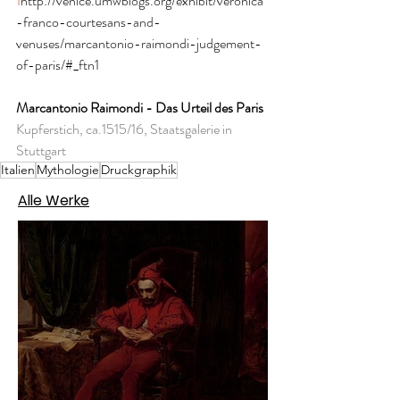
1
http://venice.umwblogs.org/exhibit/veronica
-franco-courtesans-and-
venuses/marcantonio-raimondi-judgement-
of-paris/#_ftn1
Marcantonio Raimondi - Das Urteil des Paris
Kupferstich, ca.1515/16, Staatsgalerie in 
Stuttgart
Italien
Mythologie
Druckgraphik
Alle Werke