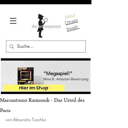
Neu!
U
ns
er
S
pi
el!
"Megaspiel!"
Nina B., Amazon-Bewertung
Hier im Shop
Marcantonio Raimondi - Das Urteil des
Paris
von Alexandra Tuschka