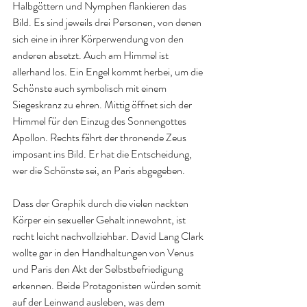
Halbgöttern und Nymphen flankieren das 
Bild. Es sind jeweils drei Personen, von denen 
sich eine in ihrer Körperwendung von den 
anderen absetzt. Auch am Himmel ist 
allerhand los. Ein Engel kommt herbei, um die 
Schönste auch symbolisch mit einem 
Siegeskranz zu ehren. Mittig öffnet sich der 
Himmel für den Einzug des Sonnengottes 
Apollon. Rechts fährt der thronende Zeus 
imposant ins Bild. Er hat die Entscheidung, 
wer die Schönste sei, an Paris abgegeben.
Dass der Graphik durch die vielen nackten 
Körper ein sexueller Gehalt innewohnt, ist 
recht leicht nachvollziehbar. David Lang Clark 
wollte gar in den Handhaltungen von Venus 
und Paris den Akt der Selbstbefriedigung 
erkennen. Beide Protagonisten würden somit 
auf der Leinwand ausleben, was dem 