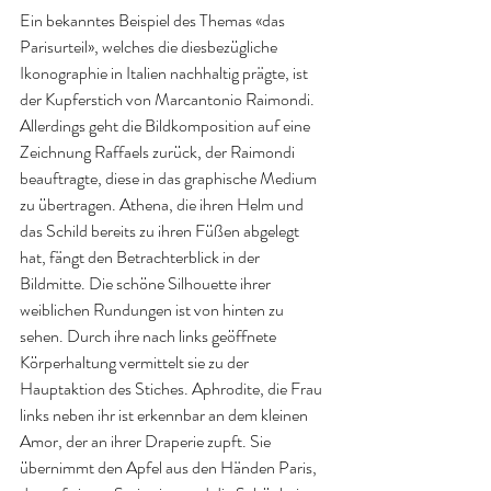
Ein bekanntes Beispiel des Themas «das 
Parisurteil», welches die diesbezügliche 
Ikonographie in Italien nachhaltig prägte, ist 
der Kupferstich von Marcantonio Raimondi. 
Allerdings geht die Bildkomposition auf eine 
Zeichnung Raffaels zurück, der Raimondi 
beauftragte, diese in das graphische Medium 
zu übertragen. Athena, die ihren Helm und 
das Schild bereits zu ihren Füßen abgelegt 
hat, fängt den Betrachterblick in der 
Bildmitte. Die schöne Silhouette ihrer 
weiblichen Rundungen ist von hinten zu 
sehen. Durch ihre nach links geöffnete 
Körperhaltung vermittelt sie zu der 
Hauptaktion des Stiches. Aphrodite, die Frau 
links neben ihr ist erkennbar an dem kleinen 
Amor, der an ihrer Draperie zupft. Sie 
übernimmt den Apfel aus den Händen Paris, 