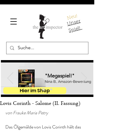
Neu!
U
ns
er
S
pi
el!
"Megaspiel!"
Nina B., Amazon-Bewertung
Hier im Shop
Lovis Corinth - Salome (II. Fassung)
von Frauke Maria Petry
Das Ölgemälde von Lovis Corinth hält das 