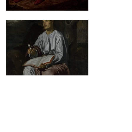
Jan Matejko – Stańczyk
Diego Velázquez - Johannes
auf Patmos