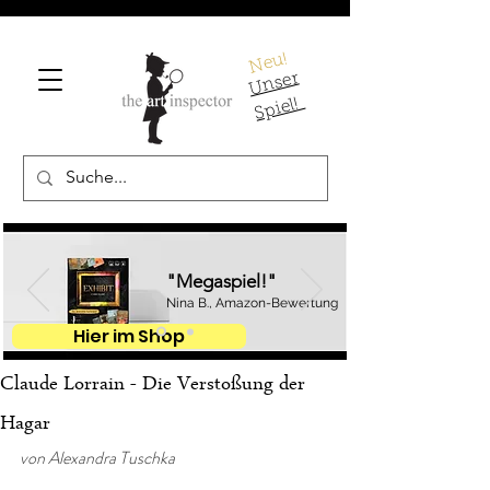
Neu!
U
ns
er
S
pi
el!
"Megaspiel!"
Nina B., Amazon-Bewertung
Hier im Shop
Claude Lorrain - Die Verstoßung der
Hagar
von Alexandra Tuschka