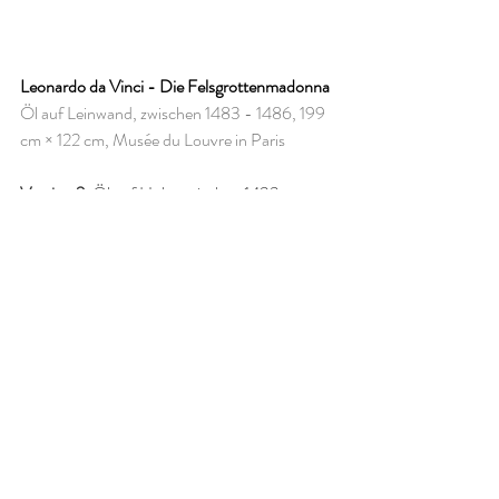
Leonardo da Vinci - Die Felsgrottenmadonna
Öl auf Leinwand, zwischen 1483 - 1486, 199 
cm × 122 cm, Musée du Louvre in Paris
Version 2
: Öl auf Holz, zwischen 1493 
— 1508, 189,5 x 120 cm, National Gallery, 
London
Bibel
Italien
Renaissance
Alle Werke