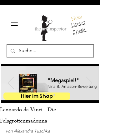
Neu!
U
ns
er
S
pi
el!
"Megaspiel!"
Nina B., Amazon-Bewertung
Hier im Shop
Leonardo da Vinci - Die
Felsgrottenmadonna
von Alexandra Tuschka