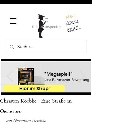
Neu!
U
ns
er
S
pi
el!
"Megaspiel!"
Nina B., Amazon-Bewertung
Hier im Shop
Christen Koebke - Eine Straße in
Oesterbro
von Alexandra Tuschka