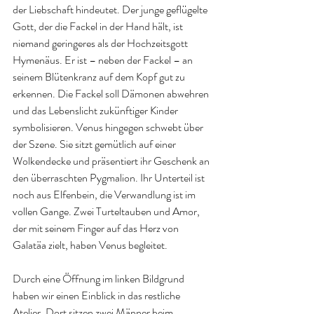
der Liebschaft hindeutet. Der junge geflügelte 
Gott, der die Fackel in der Hand hält, ist 
niemand geringeres als der Hochzeitsgott 
Hymenäus. Er ist – neben der Fackel – an 
seinem Blütenkranz auf dem Kopf gut zu 
erkennen. Die Fackel soll Dämonen abwehren 
und das Lebenslicht zukünftiger Kinder 
symbolisieren. Venus hingegen schwebt über 
der Szene. Sie sitzt gemütlich auf einer 
Wolkendecke und präsentiert ihr Geschenk an 
den überraschten Pygmalion. Ihr Unterteil ist 
noch aus Elfenbein, die Verwandlung ist im 
vollen Gange. Zwei Turteltauben und Amor, 
der mit seinem Finger auf das Herz von 
Galatäa zielt, haben Venus begleitet.
Durch eine Öffnung im linken Bildgrund 
haben wir einen Einblick in das restliche 
Atelier. Dort sitzen zwei Männer beim 