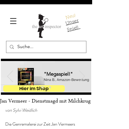
Neu!
U
ns
er
S
pi
el!
"Megaspiel!"
Nina B., Amazon-Bewertung
Hier im Shop
Jan Vermeer - Dienstmagd mit Milchkrug
von Sylvi Weidlich
Die Genremalerei zur Zeit Jan Vermeers 