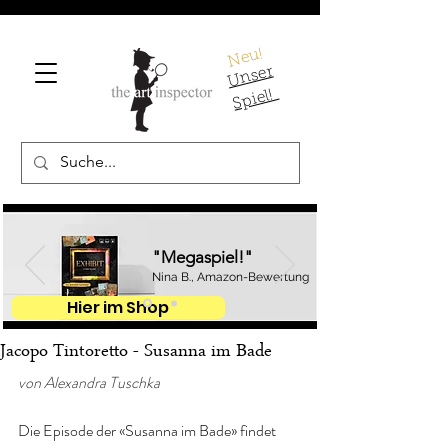
Neu!
U
ns
er
S
pi
el!
"Megaspiel!"
Nina B., Amazon-Bewertung
Hier im Shop
Jacopo Tintoretto - Susanna im Bade
von Alexandra Tuschka
Die Episode der «Susanna im Bade» findet 