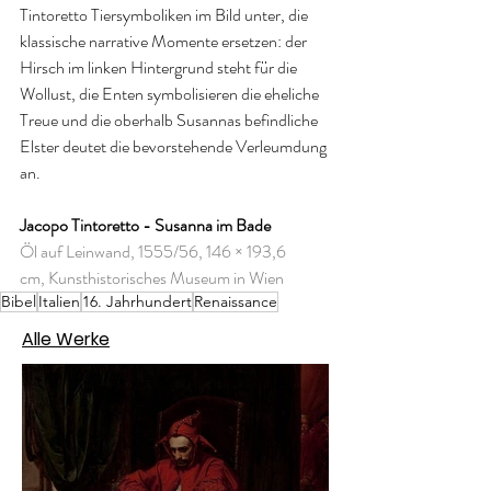
Tintoretto Tiersymboliken im Bild unter, die 
klassische narrative Momente ersetzen: der 
Hirsch im linken Hintergrund steht für die 
Wollust, die Enten symbolisieren die eheliche 
Treue und die oberhalb Susannas befindliche 
Elster deutet die bevorstehende Verleumdung 
an.
Jacopo Tintoretto - Susanna im Bade
Öl auf Leinwand, 1555/56, 146 × 193,6 
cm, Kunsthistorisches Museum in Wien
Bibel
Italien
16. Jahrhundert
Renaissance
Alle Werke