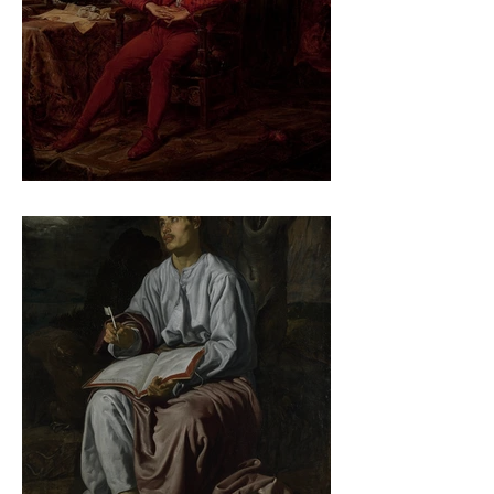
Jan Matejko – Stańczyk