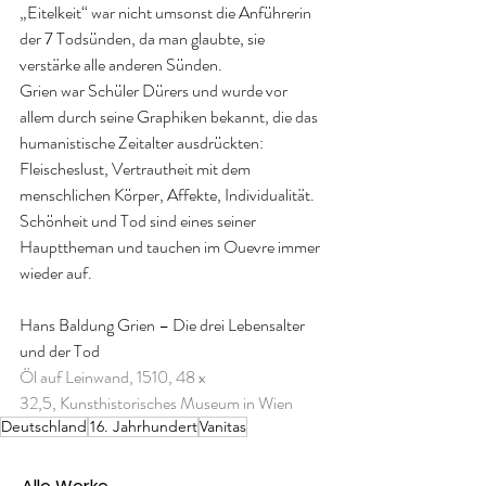
„Eitelkeit“ war nicht umsonst die Anführerin 
der 7 Todsünden, da man glaubte, sie 
verstärke alle anderen Sünden.
Grien war Schüler Dürers und wurde vor 
allem durch seine Graphiken bekannt, die das 
humanistische Zeitalter ausdrückten: 
Fleischeslust, Vertrautheit mit dem 
menschlichen Körper, Affekte, Individualität. 
Schönheit und Tod sind eines seiner 
Haupttheman und tauchen im Ouevre immer 
wieder auf.
Hans Baldung Grien – Die drei Lebensalter 
und der Tod
Öl auf Leinwand, 1510, 48 x 
32,5, Kunsthistorisches Museum in Wien
Deutschland
16. Jahrhundert
Vanitas