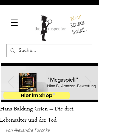
Neu!
U
ns
er
S
pi
el!
"Megaspiel!"
Nina B., Amazon-Bewertung
Hier im Shop
Hans Baldung Grien – Die drei
Lebensalter und der Tod
von Alexandra Tuschka