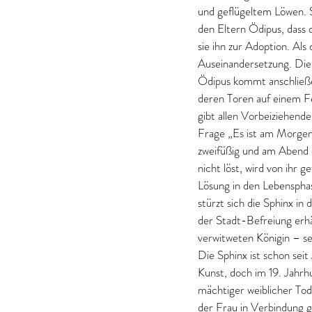
und geflügeltem Löwen. S
den Eltern Ödipus, dass
sie ihn zur Adoption. Al
Auseinandersetzung. Dies
Ödipus kommt anschließe
deren Toren auf einem Fe
gibt allen Vorbeiziehende
Frage „Es ist am Morgen
zweifüßig und am Abend d
nicht löst, wird von ihr 
Lösung in den Lebenspha
stürzt sich die Sphinx i
der Stadt-Befreiung erhä
verwitweten Königin – s
Die Sphinx ist schon sei
Kunst, doch im 19. Jahrhu
mächtiger weiblicher Tod
der Frau in Verbindung 