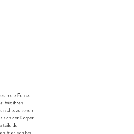
os in die Ferne. 
z. Mit ihren 
s nichts zu sehen 
t sich der Körper 
rteile der 
ruft er sich bei 