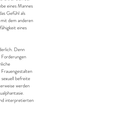
iebe eines Mannes 
as Gefühl als 
g mit dem anderen 
higkeit eines 
derlich. Denn 
n Forderungen 
liche 
 Frauengestalten 
sexuell befreite 
xerweise werden 
ualphantasie. 
d interpretierten 