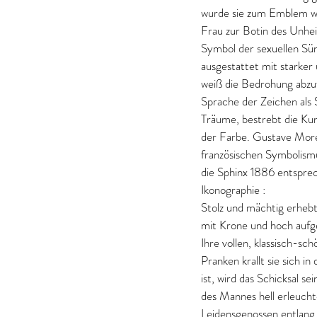
wurde sie zum Emblem wei
Frau zur Botin des Unheil
Symbol der sexuellen Sü
ausgestattet mit starker 
weiß die Bedrohung abz
Sprache der Zeichen als 
Träume, bestrebt die Ku
der Farbe. Gustave Morea
französischen Symbolism
die Sphinx 1886 entspre
Ikonographie :
Stolz und mächtig erheb
mit Krone und hoch aufges
Ihre vollen, klassisch-sc
Pranken krallt sie sich 
ist, wird das Schicksal s
des Mannes hell erleucht
Leidensgenossen entlang 