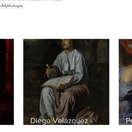
h
Mythologie
Diego Velázquez -
P
czyk
Johannes auf Patmos
v