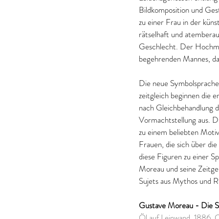
Bildkomposition und Gest
zu einer Frau in der küns
rätselhaft und atembera
Geschlecht. Der Hochmut
begehrenden Mannes, das 
Die neue Symbolsprache z
zeitgleich beginnen die 
nach Gleichbehandlung d
Vormachtstellung aus. Di
zu einem beliebten Motiv 
Frauen, die sich über di
diese Figuren zu einer S
Moreau und seine Zeitge
Sujets aus Mythos und R
Gustave Moreau - Die S
Öl auf Leinwand, 1886,