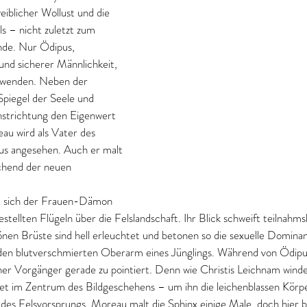
blicher Wollust und die 
s – nicht zuletzt zum 
nde. Nur Ödipus, 
und sicherer Männlichkeit, 
uwenden. Neben der 
Spiegel der Seele und 
nstrichtung den Eigenwert 
u wird als Vater des 
us angesehen. Auch er malt 
chend der neuen 
t sich der Frauen-Dämon 
tellten Flügeln über die Felslandschaft. Ihr Blick schweift teilnahmsl
hönen Brüste sind hell erleuchtet und betonen so die sexuelle Dominan
in den blutverschmierten Oberarm eines Jünglings. Während von Ödipu
einer Vorgänger gerade zu pointiert. Denn wie Christis Leichnam winde
et im Zentrum des Bildgeschehens – um ihn die leichenblassen Körpe
des Felsvorsprungs. Moreau malt die Sphinx einige Male, doch hier be