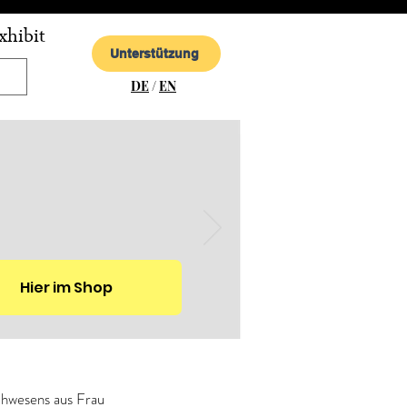
xhibit
Unterstützung
DE
/
EN
Hier im Shop
chwesens aus Frau 