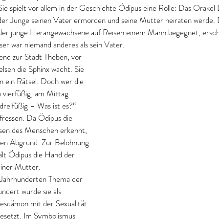
ie spielt vor allem in der Geschichte Ödipus eine Rolle: Das Orakel 
 der Junge seinen Vater ermorden und seine Mutter heiraten werde. 
s der junge Herangewachsene auf Reisen einem Mann begegnet, erschlä
er war niemand anderes als sein Vater. 
nd zur Stadt Theben, vor 
lsen die Sphinx wacht. Sie 
n ein Rätsel. Doch wer die 
 vierfüßig, am Mittag 
reifüßig – Was ist es?“ 
gefressen. Da Ödipus die 
sen des Menschen erkennt, 
n den Abgrund. Zur Belohnung 
lt Ödipus die Hand der 
einer Mutter.
t Jahrhunderten Thema der 
ndert wurde sie als 
esdämon mit der Sexualität 
gesetzt. Im Symbolismus 