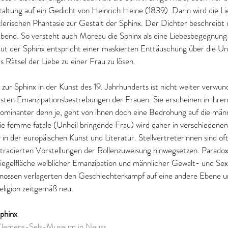
altung auf ein Gedicht von Heinrich Heine (1839). Darin wird die L
tlerischen Phantasie zur Gestalt der Sphinx. Der Dichter beschreibt d
ubend. So versteht auch Moreau die Sphinx als eine Liebesbegegnun
 der Sphinx entspricht einer maskierten Enttäuschung über die Unfä
Rätsel der Liebe zu einer Frau zu lösen.
ur Sphinx in der Kunst des 19. Jahrhunderts ist nicht weiter verwun
ersten Emanzipationsbestrebungen der Frauen. Sie erscheinen in ihre
ominanter denn je, geht von ihnen doch eine Bedrohung auf die männ
e femme fatale (Unheil bringende Frau) wird daher in verschiedenen
in der europäischen Kunst und Literatur. Stellvertreterinnen sind oft 
e tradierten Vorstellungen der Rollenzuweisung hinwegsetzen. Parado
piegelfläche weiblicher Emanzipation und männlicher Gewalt- und Sex
nossen verlagerten den Geschlechterkampf auf eine andere Ebene un
eligion zeitgemäß neu.
phinx
 Clemens-Sels-Museum in Neuss