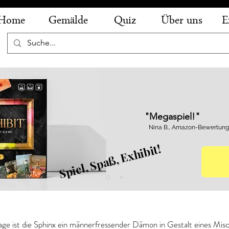
Home
Gemälde
Quiz
Über uns
E
"Megaspiel!"
Nina B., Amazon-Bewertung
Spiel, Spaß, Exhibit!
 - Die Sphinx
ge ist die Sphinx ein männerfressender Dämon in Gestalt eines Mis