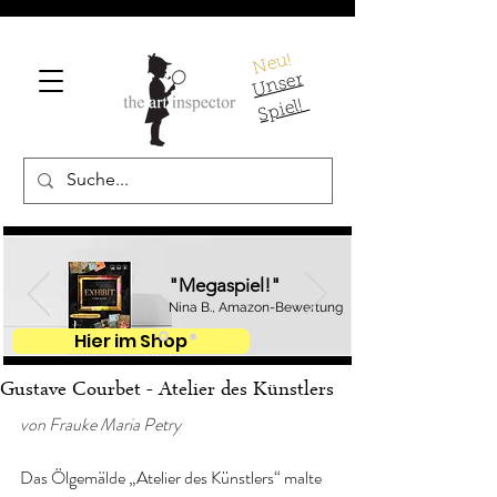
Neu!
U
ns
er
S
pi
el!
"Megaspiel!"
Nina B., Amazon-Bewertung
Hier im Shop
Gustave Courbet - Atelier des Künstlers
von Frauke Maria Petry
Das Ölgemälde „Atelier des Künstlers“ malte 