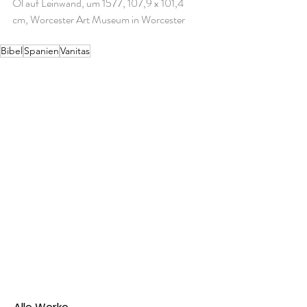
Öl auf Leinwand, um 1577, 107,9 x 101,4 
cm, Worcester Art Museum in Worcester
Bibel
Spanien
Vanitas