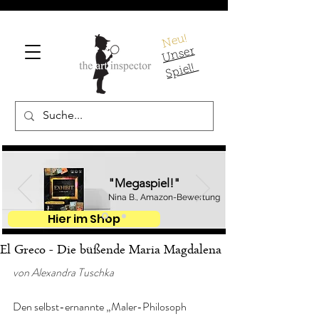
Neu!
U
ns
er
S
pi
el!
"Megaspiel!"
Nina B., Amazon-Bewertung
Hier im Shop
El Greco - Die büßende Maria Magdalena
von Alexandra Tuschka
Den selbst-ernannte „Maler-Philosoph 