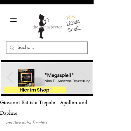
Neu!
U
ns
er
S
pi
el!
"Megaspiel!"
Nina B., Amazon-Bewertung
Hier im Shop
Giovanni Battista Tiepolo - Apollon und
Daphne
von Alexandra Tuschka