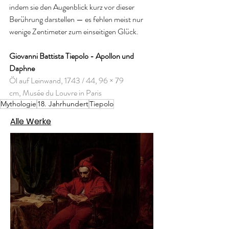
indem sie den Augenblick kurz vor dieser 
Berührung darstellen — es fehlen meist nur 
wenige Zentimeter zum einseitigen Glück. 
Giovanni Battista Tiepolo - Apollon und 
Daphne
Öl auf Leinwand, 1743 / 44, 96 × 79 
cm, Musée du Louvre in Paris
Mythologie
18. Jahrhundert
Tiepolo
Alle Werke