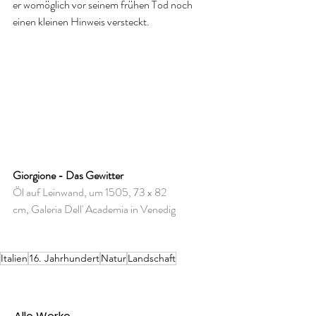
er womöglich vor seinem frühen Tod noch 
einen kleinen Hinweis versteckt.
Giorgione - Das Gewitter
Öl auf Leinwand, um 1505, 73 x 82 
cm, Galeria Dell' Academia in Venedig
Italien
16. Jahrhundert
Natur
Landschaft