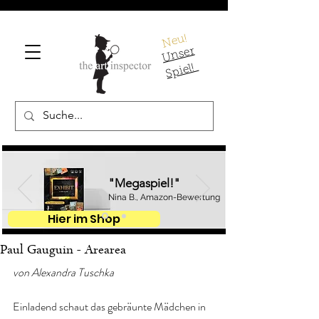
Neu!
U
ns
er
S
pi
el!
"Megaspiel!"
Nina B., Amazon-Bewertung
Hier im Shop
Paul Gauguin - Arearea
von Alexandra Tuschka
Einladend schaut das gebräunte Mädchen in 