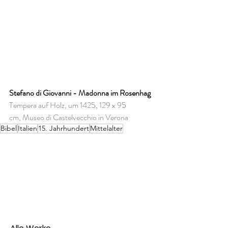
Stefano di Giovanni - Madonna im Rosenhag
Tempera auf Holz, um 1425, 129 x 95 
cm, Museo di Castelvecchio in Verona
Bibel
Italien
15. Jahrhundert
Mittelalter