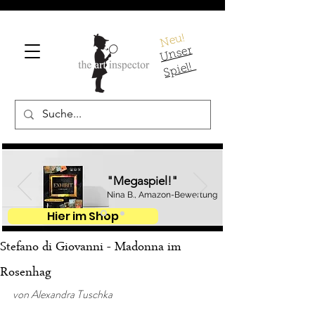
Neu!
U
ns
er
S
pi
el!
"Megaspiel!"
Nina B., Amazon-Bewertung
Hier im Shop
Stefano di Giovanni - Madonna im
Rosenhag
von Alexandra Tuschka