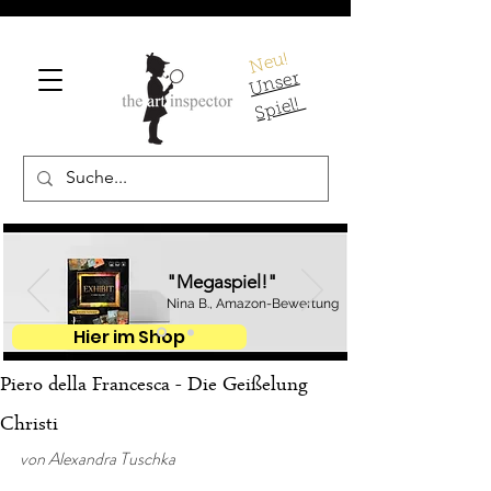
Neu!
U
ns
er
S
pi
el!
"Megaspiel!"
Nina B., Amazon-Bewertung
Hier im Shop
Piero della Francesca - Die Geißelung
Christi
von Alexandra Tuschka