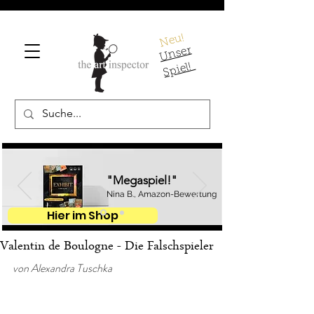
Neu!
U
ns
er
S
pi
el!
"Megaspiel!"
Nina B., Amazon-Bewertung
Hier im Shop
Valentin de Boulogne - Die Falschspieler
von Alexandra Tuschka