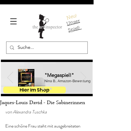
Neu!
U
ns
er
S
pi
el!
"Megaspiel!"
Nina B., Amazon-Bewertung
Hier im Shop
Jaques-Louis David - Die Sabinerinnen
von Alexandra Tuschka
Eine schöne Frau steht mit ausgebreiteten 