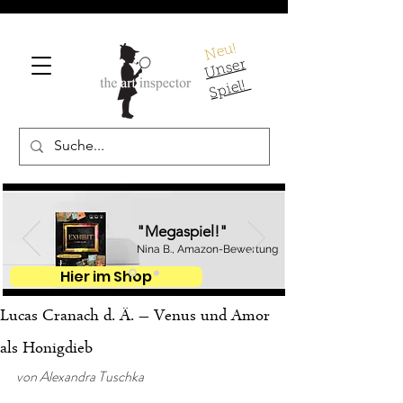
Neu!
U
ns
er
S
pi
el!
"Megaspiel!"
Nina B., Amazon-Bewertung
Hier im Shop
Lucas Cranach d. Ä. – Venus und Amor
als Honigdieb
von Alexandra Tuschka