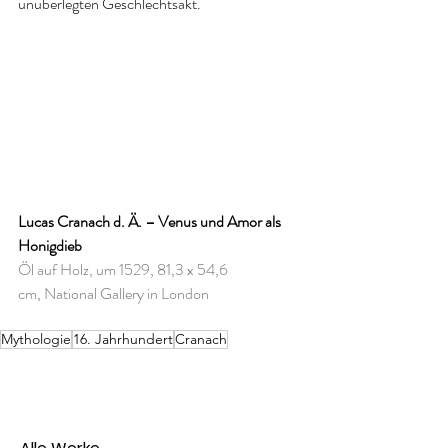
unüberlegten Geschlechtsakt.
Lucas Cranach d. Ä. – Venus und Amor als 
Honigdieb
Öl auf Holz, um 1529, 81,3 x 54,6 
cm, National Gallery in London
Mythologie
16. Jahrhundert
Cranach