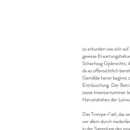
zu erkunden was sich auf 
gewisse Erwartungshaltun
Schachzug Gijsbrechts, d
da es offensichtlich bere
Gemälde heran beginnt de
Enttäuschung. Der Betra
sowie Inventarnummer led
Herumdrehen der Leinw
Das Trompe-l´œil, das se
vor allem durch niederlän
in der Sammlung des mod