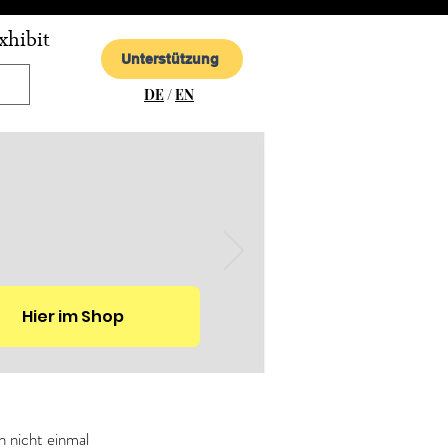
xhibit
Unterstützung
DE
/
EN
Hier im Shop
 nicht einmal 