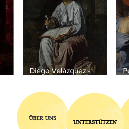
Diego Velázquez -
P
czyk
Johannes auf Patmos
v
ÜBER UNS
UNTERSTÜTZEN