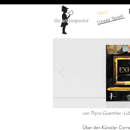
Neu!
Unser Spiel!
Cornelis Gijsbr
von Thyra Guenther-Lüb
Über den Künstler Cornel