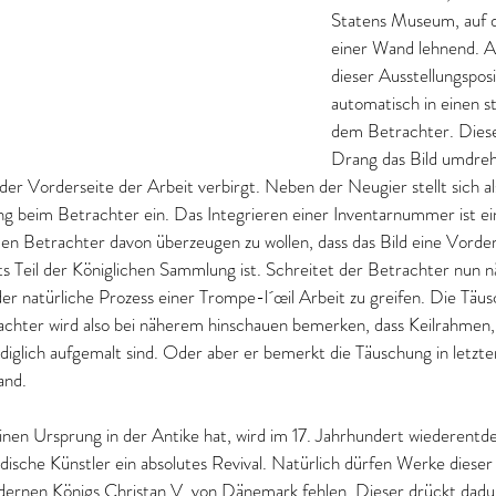
Statens Museum, auf 
einer Wand lehnend. 
dieser Ausstellungsposit
automatisch in einen st
dem Betrachter. Diese
Drang das Bild umdreh
der Vorderseite der Arbeit verbirgt. Neben der Neugier stellt sich al
g beim Betrachter ein. Das Integrieren einer Inventarnummer ist ei
en Betrachter davon überzeugen zu wollen, dass das Bild eine Vorder
its Teil der Königlichen Sammlung ist. Schreitet der Betrachter nun n
r natürliche Prozess einer Trompe-l´œil Arbeit zu greifen. Die Täus
chter wird also bei näherem hinschauen bemerken, dass Keilrahmen,
iglich aufgemalt sind. Oder aber er bemerkt die Täuschung in letzter
and.
inen Ursprung in der Antike hat, wird im 17. Jahrhundert wiederentde
dische Künstler ein absolutes Revival. Natürlich dürfen Werke dieser A
ernen Königs Christan V. von Dänemark fehlen. Dieser drückt dadu