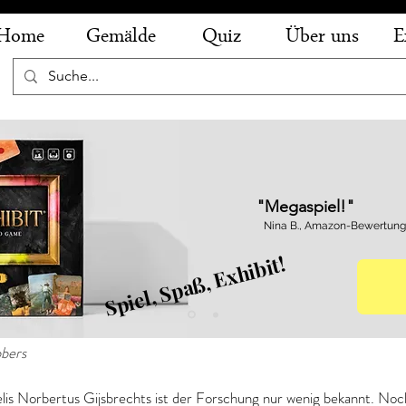
Home
Gemälde
Quiz
Über uns
E
"Megaspiel!"
Nina B., Amazon-Bewertung
Spiel, Spaß, Exhibit!
echts - Fiktive Gemälderückseite
bers
is Norbertus Gijsbrechts ist der Forschung nur wenig bekannt. Noch