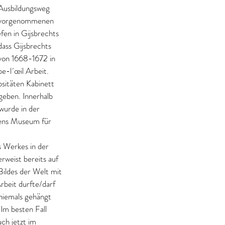
 Ausbildungsweg 
m vorgenommenen 
fen in Gijsbrechts 
dass Gijsbrechts 
von 1668-1672 in 
e-l´œil Arbeit. 
sitäten Kabinett 
geben. Innerhalb 
urde in der 
tens Museum für 
 Werkes in der 
weist bereits auf 
Bildes der Welt mit 
rbeit durfte/darf 
niemals gehängt 
Im besten Fall 
uch jetzt im 