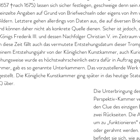
1657 †nach 1675) lassen sich sicher festlegen, geschweige denn sein
ereinzelte Angaben auf Grund von Briefwechseln oder eigens von ih
ldern. Letztere gehen allerdings von Daten aus, die auf diversen Brie
 und können daher nicht als konkrete Quelle dienen. Sicher ist jedoch, 
önigs Frederik III. und dessen Nachfolger Christian V. im Zeitraum 
n diese Zeit fällt auch das vermutete Entstehungsdatum dieser Tromp
einem Entstehungsjahr von der Königlichen Kunstkammer, auch Kurio
ehungsweise wurde es höchstwahrscheinlich extra dafür in Auftrag ge
mmer, gab es so genannte Unterkammern. Das vorzustellende Werk w
stellt. Die Königliche Kunstkammer ging später in das heutige Sta
) über.
Die Unterbringung des
Perspektiv-Kammer ver
den Clue des einzigen 
zwei Rückseiten. Die A
um zu „funktionieren“ 
oder gerahmt werden. 
befindet sie sich, wie a