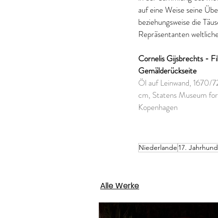
auf eine Weise seine Über
beziehungsweise die Täus
Repräsentanten weltlich
Cornelis Gijsbrechts - Fi
Gemälderückseite
Öl auf Leinwand, 1670/72
cm, Statens Museum for 
Kopenhagen
Niederlande
17. Jahrhund
Alle Werke