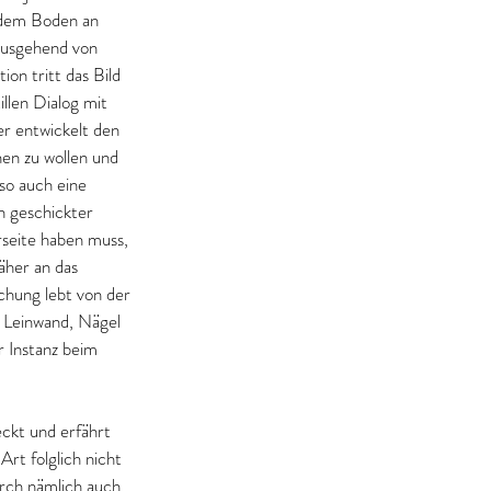
dem Boden an 
Ausgehend von 
ion tritt das Bild 
illen Dialog mit 
r entwickelt den 
en zu wollen und 
so auch eine 
n geschickter 
seite haben muss, 
äher an das 
chung lebt von der 
 Leinwand, Nägel 
 Instanz beim 
ckt und erfährt 
rt folglich nicht 
rch nämlich auch 