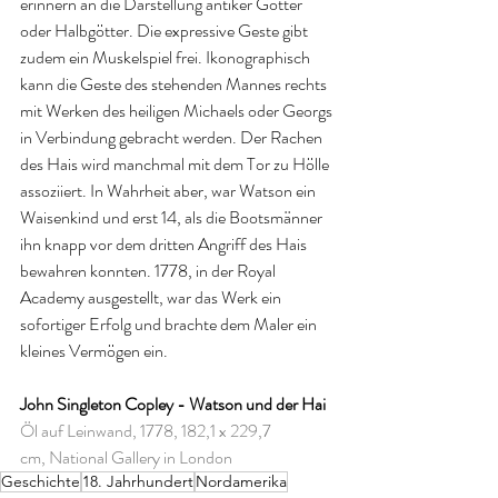
erinnern an die Darstellung antiker Götter 
oder Halbgötter. Die expressive Geste gibt 
zudem ein Muskelspiel frei. Ikonographisch 
kann die Geste des stehenden Mannes rechts 
mit Werken des heiligen Michaels oder Georgs 
in Verbindung gebracht werden. Der Rachen 
des Hais wird manchmal mit dem Tor zu Hölle 
assoziiert. In Wahrheit aber, war Watson ein 
Waisenkind und erst 14, als die Bootsmänner 
ihn knapp vor dem dritten Angriff des Hais 
bewahren konnten. 1778, in der Royal 
Academy ausgestellt, war das Werk ein 
sofortiger Erfolg und brachte dem Maler ein 
kleines Vermögen ein.
John Singleton Copley - Watson und der Hai
Öl auf Leinwand, 1778, 182,1 x 229,7 
cm, National Gallery in London
Geschichte
18. Jahrhundert
Nordamerika