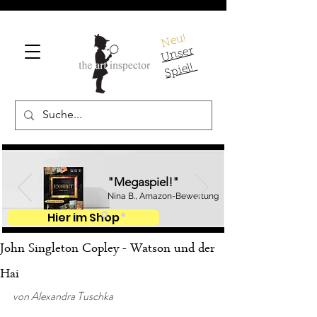
Neu!
U
ns
er
S
pi
el!
"Megaspiel!"
Nina B., Amazon-Bewertung
Hier im Shop
John Singleton Copley - Watson und der
Hai
von Alexandra Tuschka