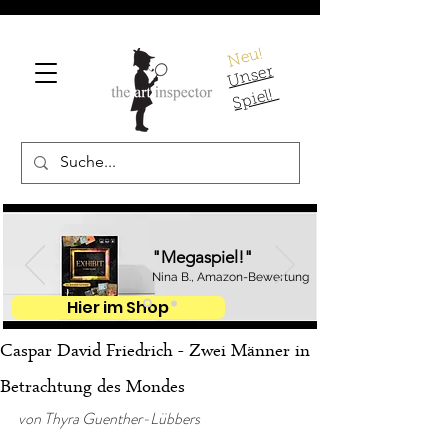
Neu!
U
ns
er
S
pi
el!
"Megaspiel!"
Nina B., Amazon-Bewertung
Hier im Shop
Caspar David Friedrich - Zwei Männer in
Betrachtung des Mondes
von Thyra Guenther-Lübbers