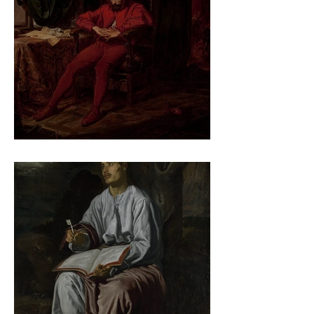
Jan Matejko – Stańczyk