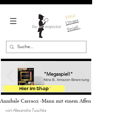
Neu!
U
ns
er
S
pi
el!
"Megaspiel!"
Nina B., Amazon-Bewertung
Hier im Shop
Annibale Carracci -Mann mit einem Affen
von Alexandra Tuschka