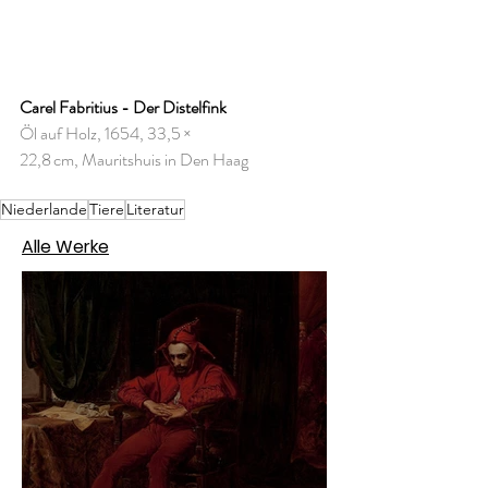
Carel Fabritius - Der Distelfink
Öl auf Holz, 1654, 33,5 × 
22,8 cm, Mauritshuis in Den Haag
Niederlande
Tiere
Literatur
Alle Werke