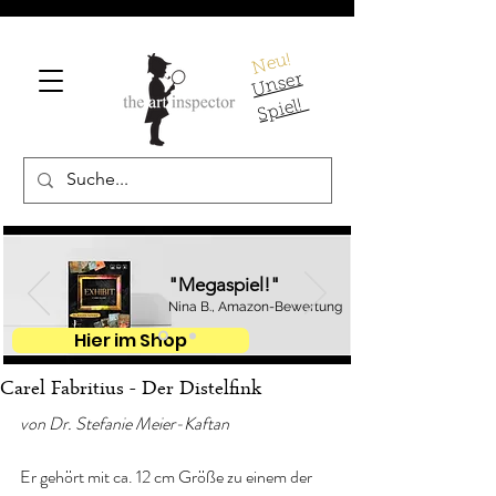
Neu!
U
ns
er
S
pi
el!
"Megaspiel!"
Nina B., Amazon-Bewertung
Hier im Shop
Carel Fabritius - Der Distelfink
von Dr. Stefanie Meier-Kaftan 
Er gehört mit ca. 12 cm Größe zu einem der 