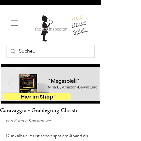
Neu!
U
ns
er
S
pi
el!
"Megaspiel!"
Nina B., Amazon-Bewertung
Hier im Shop
Caravaggio - Grablegung Christi
von Karima Knickmeyer
Dunkelheit. Es ist schon spät am Abend als 