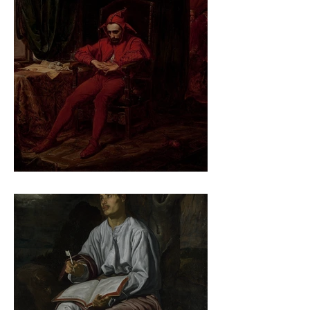
Jan Matejko – Stańczyk