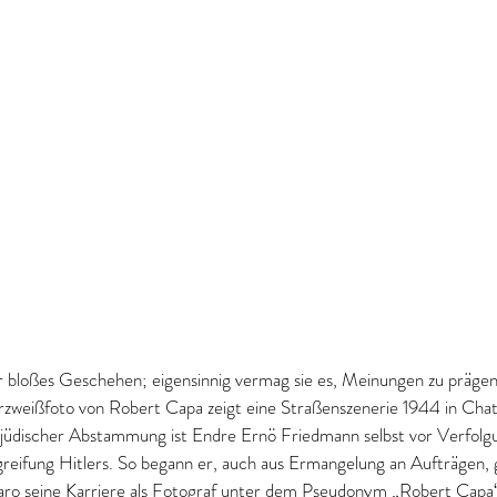
ur bloßes Geschehen; eigensinnig vermag sie es, Meinungen zu präge
rzweißfoto von Robert Capa zeigt eine Straßenszenerie 1944 in Chat
ng jüdischer Abstammung ist Endre Ernö Friedmann selbst vor Verfolgu
reifung Hitlers. So begann er, auch aus Ermangelung an Aufträgen,
Taro seine Karriere als Fotograf unter dem Pseudonym „Robert Capa“