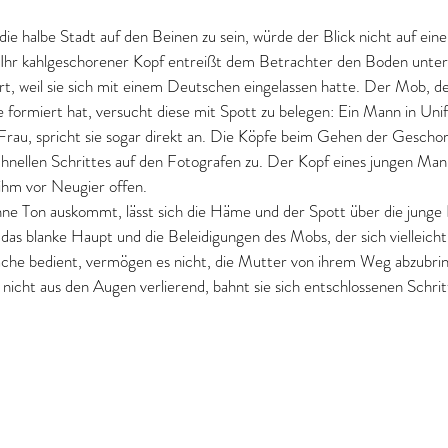
die halbe Stadt auf den Beinen zu sein, würde der Blick nicht auf ein
. Ihr kahlgeschorener Kopf entreißt dem Betrachter den Boden unte
t, weil sie sich mit einem Deutschen eingelassen hatte. Der Mob, der
ie formiert hat, versucht diese mit Spott zu belegen: Ein Mann in Un
 Frau, spricht sie sogar direkt an. Die Köpfe beim Gehen der Gescho
hnellen Schrittes auf den Fotografen zu. Der Kopf eines jungen Mann
hm vor Neugier offen. 
e Ton auskommt, lässt sich die Häme und der Spott über die junge F
das blanke Haupt und die Beleidigungen des Mobs, der sich vielleicht
che bedient, vermögen es nicht, die Mutter von ihrem Weg abzubrin
s nicht aus den Augen verlierend, bahnt sie sich entschlossenen Schr