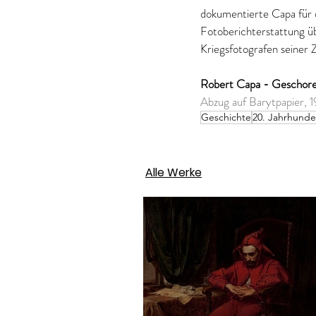
dokumentierte Capa für d
Fotoberichterstattung ü
Kriegsfotografen seiner Z
Robert Capa - Geschoren
Abzug auf Barytpapier, 1
Geschichte
20. Jahrhunde
Alle Werke