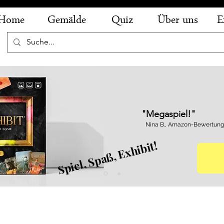
Home
Gemälde
Quiz
Über uns
E
"Megaspiel!"
Nina B., Amazon-Bewertung
Spiel, Spaß, Exhibit!
eschorene Frau: Sie hat ein Kind mit eine