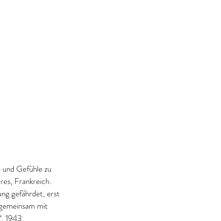
n und Gefühle zu 
res, Frankreich. 
ng gefährdet, erst 
 gemeinsam mit 
. 1943 