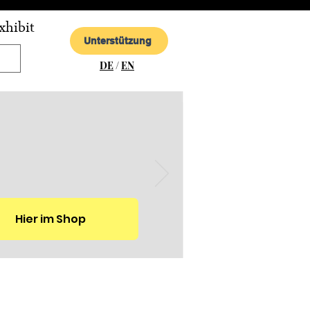
xhibit
Unterstützung
DE
/
EN
Hier im Shop
m deutschen