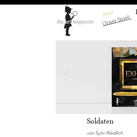
Neu!
Unser Spiel!
Robert Capa - G
Soldaten
von Sylvi Weidlich