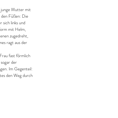
e junge Mutter mit 
r den Füßen: Die 
 sich links und 
iform mit Helm, 
renen zugedreht, 
es ragt aus der 
rau fast förmlich 
 sogar der 
gen. Im Gegenteil: 
ittes den Weg durch 