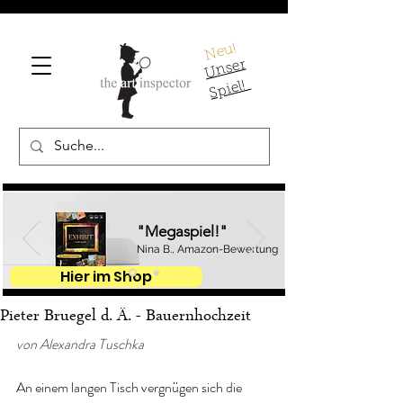
Neu!
U
ns
er
S
pi
el!
"Megaspiel!"
Nina B., Amazon-Bewertung
Hier im Shop
Pieter Bruegel d. Ä. - Bauernhochzeit
von Alexandra Tuschka
An einem langen Tisch vergnügen sich die 