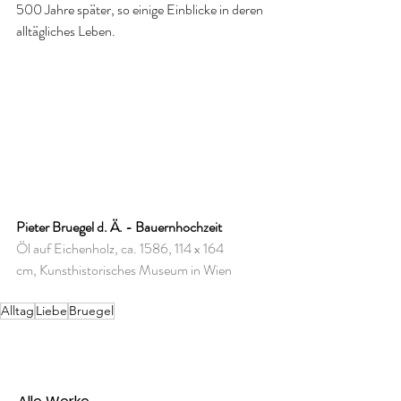
500 Jahre später, so einige Einblicke in deren 
alltägliches Leben.
Pieter Bruegel d. Ä. - Bauernhochzeit
Öl auf Eichenholz, ca. 1586, 114 x 164 
cm, Kunsthistorisches Museum in Wien
Alltag
Liebe
Bruegel