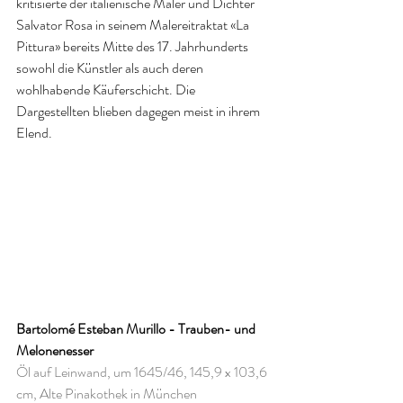
kritisierte der italienische Maler und Dichter 
Salvator Rosa in seinem Malereitraktat «La 
Pittura» bereits Mitte des 17. Jahrhunderts 
sowohl die Künstler als auch deren 
wohlhabende Käuferschicht. Die 
Dargestellten blieben dagegen meist in ihrem 
Elend.
Bartolomé Esteban Murillo - Trauben- und 
Melonenesser
Öl auf Leinwand, um 1645/46, 145,9 x 103,6 
cm, Alte Pinakothek in München