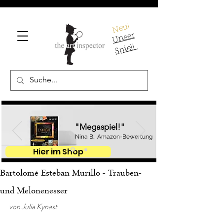
Neu!
U
ns
er
S
pi
el!
"Megaspiel!"
Nina B., Amazon-Bewertung
Hier im Shop
Bartolomé Esteban Murillo - Trauben-
und Melonenesser
von Julia Kynast