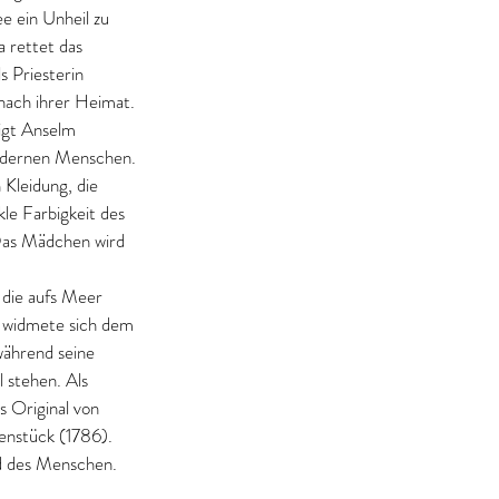
ee ein Unheil zu 
 rettet das 
s Priesterin 
 nach ihrer Heimat. 
igt Anselm 
modernen Menschen. 
Kleidung, die 
le Farbigkeit des 
 Das Mädchen wird 
die aufs Meer 
r widmete sich dem 
während seine 
 stehen. Als 
 Original von 
enstück (1786). 
ild des Menschen.