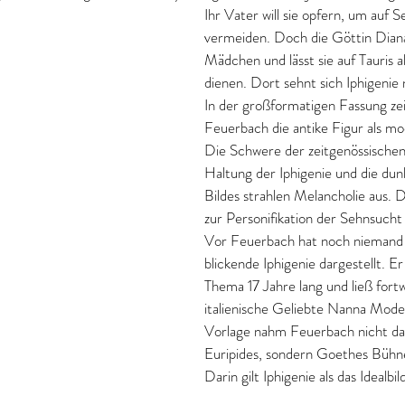
Ihr Vater will sie opfern, um auf S
vermeiden. Doch die Göttin Diana
Mädchen und lässt sie auf Tauris al
dienen. Dort sehnt sich Iphigenie
In der großformatigen Fassung ze
Feuerbach die antike Figur als 
Die Schwere der zeitgenössischen 
Haltung der Iphigenie und die dunk
Bildes strahlen Melancholie aus.
zur Personifikation der Sehnsucht
Vor Feuerbach hat noch niemand 
blickende Iphigenie dargestellt. E
Thema 17 Jahre lang und ließ fort
italienische Geliebte Nanna Model
Vorlage nahm Feuerbach nicht das
Euripides, sondern Goethes Bühn
Darin gilt Iphigenie als das Idealb