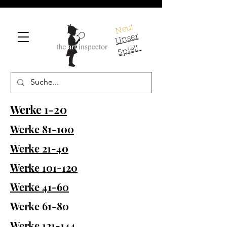
Neu!
U
ns
er
S
pi
el!
Werke 1-20
Werke 81-100
Werke 21-40
Werke 101-120
Werke 41-60
Werke 61-80
Werke 121-144