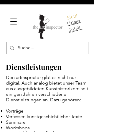
Neu!
U
ns
er
S
pi
el!
Dienstleistungen
Den artinspector gibt es nicht nur
digital. Auch analog bietet unser Team
aus ausgebildeten Kunsthistorikern seit
einigen Jahren verschiedene
Dienstleistungen an. Dazu gehören:
Vorträge
Verfassen kunstgeschichtlicher Texte
Seminare
Workshops