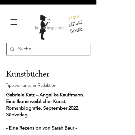
Neu!
U
ns
er
S
pi
el!
Kunstbücher
Tipp von unserer Redaktion
Gabriele Katz – Angelika Kauffmann.
Eine Ikone weiblicher Kunst.
Romanbiografie, September 2022,
Südverlag.
- Eine Rezension von Sarah Baur -