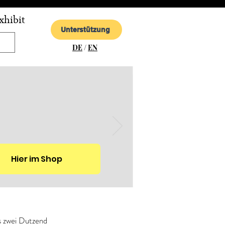
xhibit
Unterstützung
DE
/
EN
Hier im Shop
s zwei Dutzend 