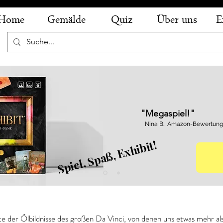
Home
Gemälde
Quiz
Über uns
E
"Megaspiel!"
Nina B., Amazon-Bewertung
Spiel, Spaß, Exhibit!
ci - Johannes der Täufer
tzte der Ölbildnisse des großen Da Vinci, von denen uns etwas mehr al