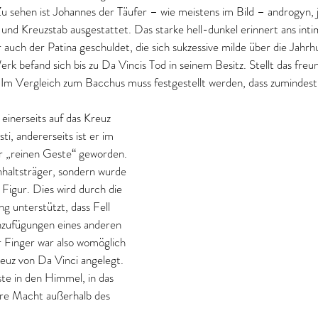
Zu sehen ist Johannes der Täufer – wie meistens im Bild – androgyn, 
 und Kreuzstab ausgestattet. Das starke hell-dunkel erinnert ans int
r auch der Patina geschuldet, die sich sukzessive milde über die Jahrh
erk befand sich bis zu Da Vincis Tod in seinem Besitz. Stellt das freu
? Im Vergleich zum Bacchus muss festgestellt werden, dass zumindest
einerseits auf das Kreuz 
i, andererseits ist er im 
er „reinen Geste“ geworden. 
nhaltsträger, sondern wurde 
Figur. Dies wird durch die 
 unterstützt, dass Fell 
nzufügungen eines anderen 
 Finger war also womöglich 
reuz von Da Vinci angelegt. 
te in den Himmel, in das 
ere Macht außerhalb des 