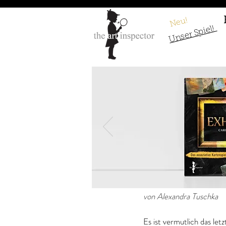
Neu!
Unser Spiel!
Leonardo da Vin
von Alexandra Tuschka
Es ist vermutlich das le