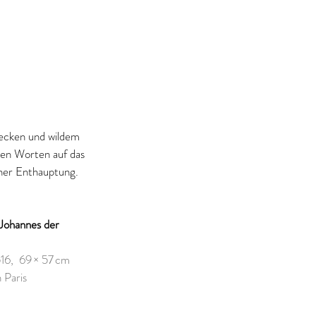
recken und wildem 
nen Worten auf das 
iner Enthauptung.
 Johannes der 
16,  69 × 57 cm 
 Paris