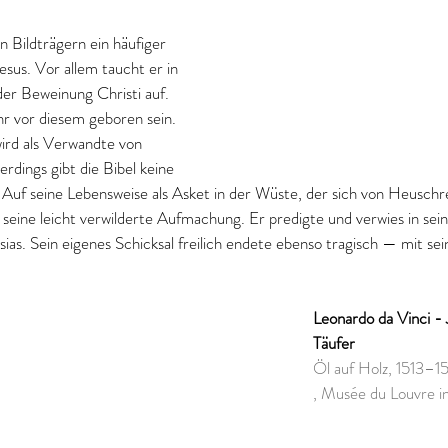
n Bildträgern ein häufiger 
sus. Vor allem taucht er in 
der Beweinung Christi auf. 
ahr vor diesem geboren sein. 
ird als Verwandte von 
erdings gibt die Bibel keine 
 Auf seine Lebensweise als Asket in der Wüste, der sich von Heusch
 seine leicht verwilderte Aufmachung. Er predigte und verwies in sei
. Sein eigenes Schicksal freilich endete ebenso tragisch — mit se
Leonardo da Vinci -
Täufer
Öl auf Holz, 1513–15
, Musée du Louvre in