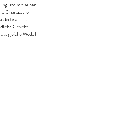
jung und mit seinen 
ime Chiaroscuro 
underte auf das 
ndliche Gesicht 
 das gleiche Modell 