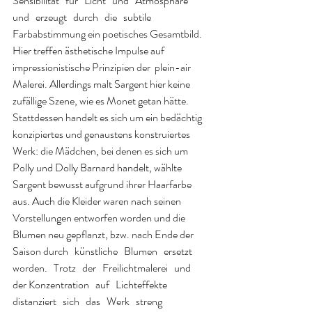
Sensibilität   für   Licht   und   Atmosphäre   
und   erzeugt   durch   die   subtile 
Farbabstimmung ein poetisches Gesamtbild. 
Hier treffen ästhetische Impulse auf 
impressionistische Prinzipien der  plein-air  
Malerei. Allerdings malt Sargent hier keine 
zufällige Szene, wie es Monet getan hätte. 
Stattdessen handelt es sich um ein bedächtig 
konzipiertes und genaustens konstruiertes 
Werk: die Mädchen, bei denen es sich um 
Polly und Dolly Barnard handelt, wählte 
Sargent bewusst aufgrund ihrer Haarfarbe 
aus. Auch die Kleider waren nach seinen 
Vorstellungen entworfen worden und die 
Blumen neu gepflanzt, bzw. nach Ende der 
Saison durch   künstliche   Blumen   ersetzt   
worden.   Trotz   der   Freilichtmalerei   und   
der Konzentration   auf   Lichteffekte   
distanziert   sich   das   Werk   streng   