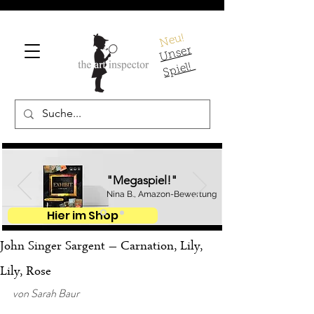
Neu!
U
ns
er
S
pi
el!
"Megaspiel!"
Nina B., Amazon-Bewertung
Hier im Shop
John Singer Sargent – Carnation, Lily,
Lily, Rose
von Sarah Baur