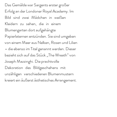
Das Gemälde war Sargents erster großer 
Erfolg an der Londoner Royal Academy. Im   
Bild   sind   zwei   Mädchen   in   weißen   
Kleidern   zu   sehen,   die   in   einem 
Blumengarten dort aufgehängte 
Papierlaternen entzünden. Sie sind umgeben 
von einem Meer aus Nelken, Rosen und Lilien 
– die ebenso im Titel genannt werden. Dieser 
bezieht sich auf das Stück „The Wreath“ von 
Joseph Mazzinghi. Die prachtvolle   
Dekoration   des   Bildgeschehens   mit   
unzähligen   verschiedenen Blumenmustern 
kreiert ein äußerst ästhetisches Arrangement. 