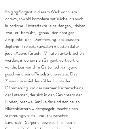
Es ging Sargent in diesem Werk vor allem 
darum, sowohl komplexe natürliche, als auch   
künstliche   Lichteffekte   einzufangen,   daher  
 war   er   bemüht,   genau   den richtigen   
Zeitpunkt   der   Dämmerung   abzupassen.   
Jegliche   Freizeitaktivitäten mussten dafür 
jeden Abend für zehn Minuten unterbrochen 
werden, in denen sich Sargent wortwörtlich 
vor die Leinwand im Garten schwang und 
geschwind seine Pinselstriche setzte. Das 
Zusammenspiel des kühlen Lichts der 
Dämmerung und des warmen Kerzenscheins 
der Laternen, der sich in den Gesichtern der 
Kinder, ihrer weißen Kleider und den hellen 
Blütenblättern widerspiegelt, macht einen 
stimmungsvollen   und   realistischen   
Eindruck.   Sargent   beweist   hier   seine 