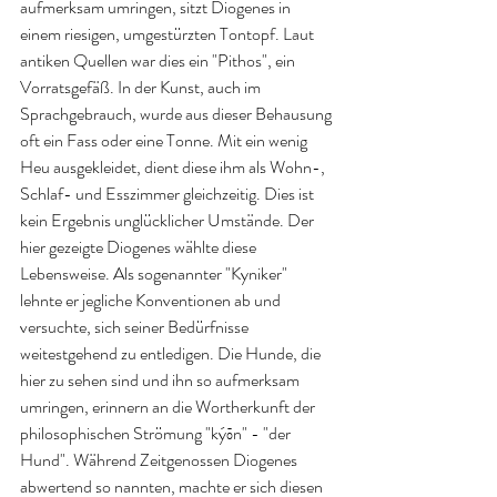
aufmerksam umringen, sitzt Diogenes in 
einem riesigen, umgestürzten Tontopf. Laut 
antiken Quellen war dies ein "Pithos", ein 
Vorratsgefäß. In der Kunst, auch im 
Sprachgebrauch, wurde aus dieser Behausung 
oft ein Fass oder eine Tonne. Mit ein wenig 
Heu ausgekleidet, dient diese ihm als Wohn-, 
Schlaf- und Esszimmer gleichzeitig. Dies ist 
kein Ergebnis unglücklicher Umstände. Der 
hier gezeigte Diogenes wählte diese 
Lebensweise. Als sogenannter "Kyniker" 
lehnte er jegliche Konventionen ab und 
versuchte, sich seiner Bedürfnisse 
weitestgehend zu entledigen. Die Hunde, die 
hier zu sehen sind und ihn so aufmerksam 
umringen, erinnern an die Wortherkunft der 
philosophischen Strömung "kýōn" - "der 
Hund". Während Zeitgenossen Diogenes 
abwertend so nannten, machte er sich diesen 