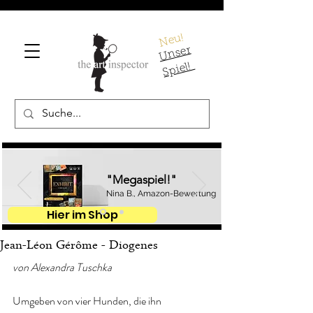
Neu!
U
ns
er
S
pi
el!
"Megaspiel!"
Nina B., Amazon-Bewertung
Hier im Shop
Jean-Léon Gérôme - Diogenes
von Alexandra Tuschka
Umgeben von vier Hunden, die ihn 