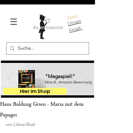
Neu!
U
ns
er
S
pi
el!
"Megaspiel!"
Nina B., Amazon-Bewertung
Hier im Shop
Hans Baldung Grien - Maria mit dem
Papagei
von Liliane Baab