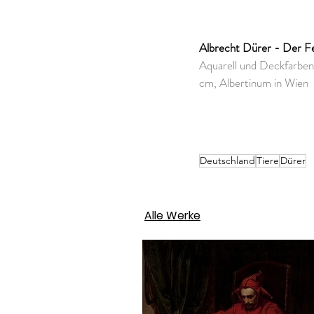
Albrecht Dürer - Der F
Aquarell und Deckfarben
cm, Albertinum in Wien
Deutschland
Tiere
Dürer
Alle Werke