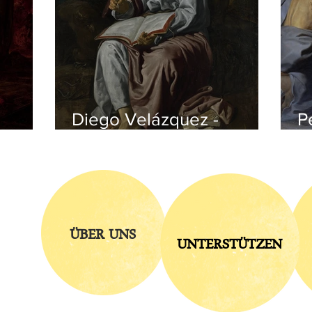
Diego Velázquez -
P
czyk
Johannes auf Patmos
v
ÜBER UNS
UNTERSTÜTZEN