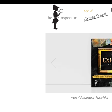
Neu!
Unser Spiel!
Albrecht Dürer 
von Alexandra Tuschka