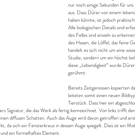
nur noch einige Sekunden für uns
aus. Dass Dürer von einem lebend
haben könnte, ist jedoch praktisch
Alle biologischen Details sind erf
des Felles sind einzeln zu erkenne
des Hasen, die Löffel, das feine 
handelt es sich nicht um eine wiss
Studie, sondern um ein höchst be
diese „Lebendigkeit“ wurde Dürer
gerühmt.
Bereits Zeitgenossen kopierten d
leiteten somit einen neuen Bildtyp
Tierstück. Dass hier ein abgeschlo
ers Signatur, die das Werk als fertig kennzeichnet. Von links trifft de
einen diffusen Schatten. Auch das Auge wird davon getroffen und erst
t, da sich ein Fensterkreuz in dessen Auge spiegelt. Dies ist ein Mot
 und ein formelhaftes Element.