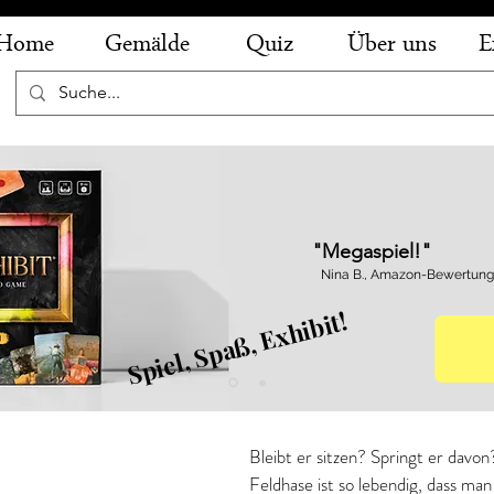
Home
Gemälde
Quiz
Über uns
E
"Megaspiel!"
Nina B., Amazon-Bewertung
Spiel, Spaß, Exhibit!
- Der Feldhase
Bleibt er sitzen? Springt er davo
Feldhase ist so lebendig, dass man