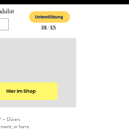
xhibit
Unterstützung
DE
/
EN
Hier im Shop
n? – Dürers 
 meint, er harre 