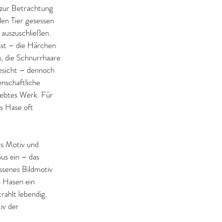
 zur Betrachtung 
en Tier gesessen 
 auszuschließen. 
asst – die Härchen 
n, die Schnurrhaare 
Gesicht – dennoch 
enschaftliche 
lebtes Werk. Für 
s Hase oft 
as Motiv und 
us ein – das 
ssenes Bildmotiv 
n Hasen ein 
rahlt lebendig. 
iv der 