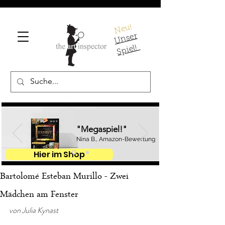
Neu!
U
ns
er
S
pi
el!
"Megaspiel!"
Nina B., Amazon-Bewertung
Hier im Shop
Bartolomé Esteban Murillo - Zwei
Mädchen am Fenster
von Julia Kynast