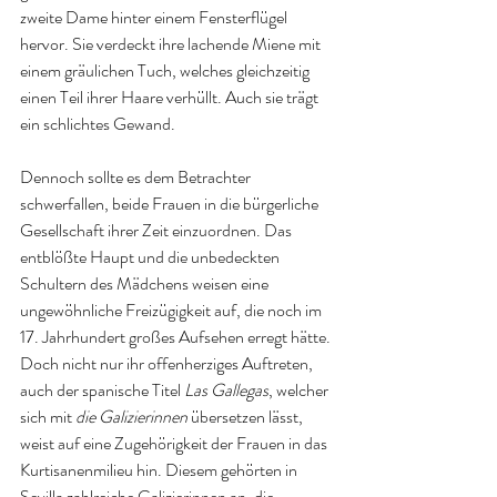
zweite Dame hinter einem Fensterflügel 
hervor. Sie verdeckt ihre lachende Miene mit 
einem gräulichen Tuch, welches gleichzeitig 
einen Teil ihrer Haare verhüllt. Auch sie trägt 
ein schlichtes Gewand.
Dennoch sollte es dem Betrachter 
schwerfallen, beide Frauen in die bürgerliche 
Gesellschaft ihrer Zeit einzuordnen. Das 
entblößte Haupt und die unbedeckten 
Schultern des Mädchens weisen eine 
ungewöhnliche Freizügigkeit auf, die noch im 
17. Jahrhundert großes Aufsehen erregt hätte. 
Doch nicht nur ihr offenherziges Auftreten, 
auch der spanische Titel 
Las Gallegas
, welcher 
sich mit 
die Galizierinnen
 übersetzen lässt, 
weist auf eine Zugehörigkeit der Frauen in das 
Kurtisanenmilieu hin. Diesem gehörten in 
Sevilla zahlreiche Galizierinnen an, die 