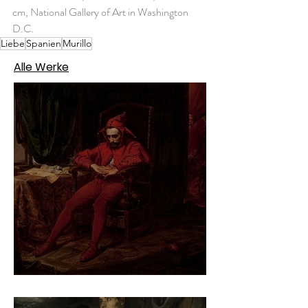
cm, National Gallery of Art in Washington 
D.C.
Liebe
Spanien
Murillo
Alle Werke
Jan Matejko – Stańczyk